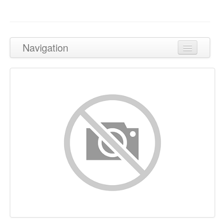
Navigation
Tillbaka till toppen
Innehåll
Länkar
Nyckelord
Användbarhet
Dokument
Mobil
Optimering