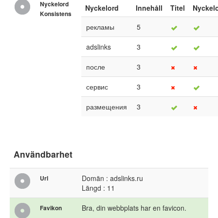
Nyckelord
Nyckelord
Innehåll
Titel
Nyckel
Konsistens
рекламы
5
adslinks
3
после
3
сервис
3
размещения
3
Användbarhet
Domän : adslinks.ru
Url
Längd : 11
Bra, din webbplats har en favicon.
Favikon