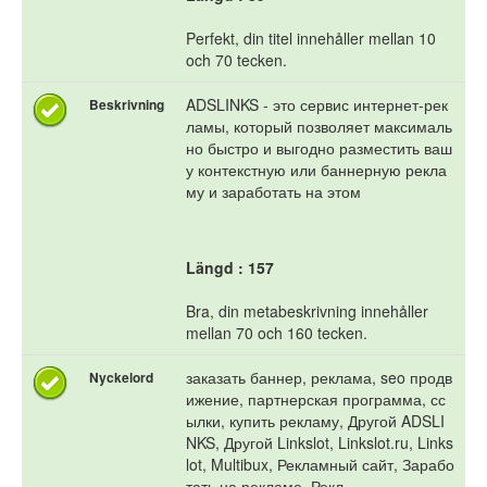
Perfekt, din titel innehåller mellan 10
och 70 tecken.
ADSLINKS - это сервис интернет-рек
Beskrivning
ламы, который позволяет максималь
но быстро и выгодно разместить ваш
у контекстную или баннерную рекла
му и заработать на этом
Längd : 157
Bra, din metabeskrivning innehåller
mellan 70 och 160 tecken.
заказать баннер, реклама, seo продв
Nyckelord
ижение, партнерская программа, сс
ылки, купить рекламу, Другой ADSLI
NKS, Другой Linkslot, Linkslot.ru, Links
lot, Multibux, Рекламный сайт, Зарабо
тать на рекламе, Рекл