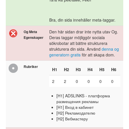
Bra, din sida innehåller meta-taggar.
Den här sidan drar inte nytta utav Og.
Og Meta
Deras taggar möjliggör sociala
Egenskaper
sökrobotar att bättre strukturera
strukturera din sida. Använd
denna og
generatorn gratis
för att skapa dom.
Rubriker
H1
H2
H3
H4
H5
H6
2
2
0
0
0
0
[H1] ADSLINKS - платформа
размещения рекламы
[H1] Вход в кабинет
[H2] Рекламодателю
[H2] Вебмастеру