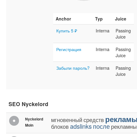
Anchor
Typ
Juice
Купить 5 ₽
Interna
Passing
Juice
Регистрация
Interna
Passing
Juice
Забыли пароль?
Interna
Passing
Juice
SEO Nyckelord
реклам
мгновенный
средств
Nyckelord
adslinks
после
Moln
блоков
рекламны