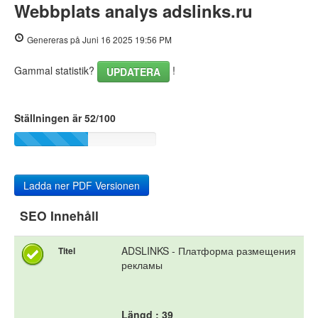
Webbplats analys adslinks.ru
PageSpeed Insights
Genereras på Juni 16 2025 19:56 PM
Gammal statistik?
!
UPDATERA
Ställningen är 52/100
Ladda ner PDF Versionen
SEO Innehåll
ADSLINKS - Платформа размещения
Titel
рекламы
Längd : 39