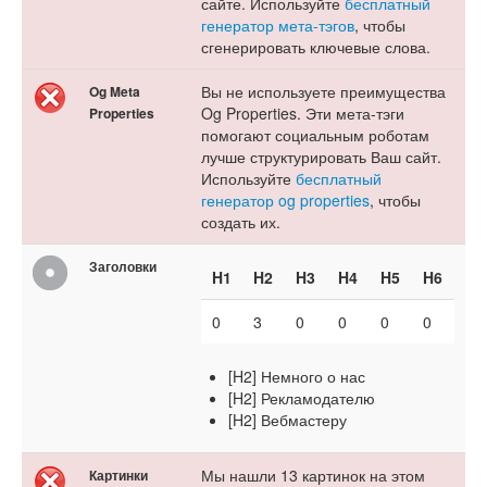
сайте. Используйте
бесплатный
генератор мета-тэгов
, чтобы
сгенерировать ключевые слова.
Вы не используете преимущества
Og Meta
Og Properties. Эти мета-тэги
Properties
помогают социальным роботам
лучше структурировать Ваш сайт.
Используйте
бесплатный
генератор og properties
, чтобы
создать их.
Заголовки
H1
H2
H3
H4
H5
H6
0
3
0
0
0
0
[H2] Немного о нас
[H2] Рекламодателю
[H2] Вебмастеру
Мы нашли 13 картинок на этом
Картинки