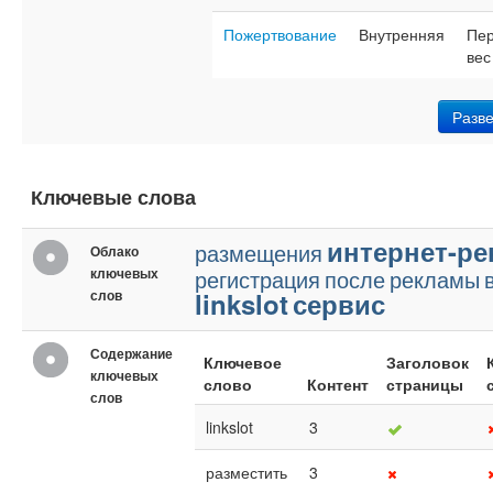
Пожертвование
Внутренняя
Пер
вес
Разве
Ключевые слова
интернет-р
размещения
Облако
ключевых
регистрация
после
рекламы
слов
linkslot
сервис
Содержание
Ключевое
Заголовок
ключевых
слово
Контент
страницы
слов
linkslot
3
разместить
3