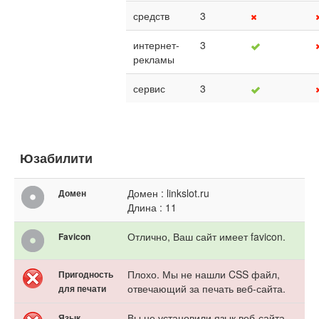
средств
3
интернет-
3
рекламы
сервис
3
Юзабилити
Домен : linkslot.ru
Домен
Длина : 11
Отлично, Ваш сайт имеет favicon.
Favicon
Плохо. Мы не нашли CSS файл,
Пригодность
отвечающий за печать веб-сайта.
для печати
Вы не установили язык веб-сайта.
Язык