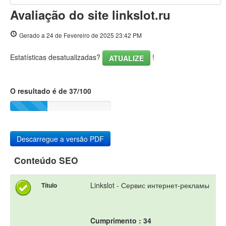
Avaliação do site linkslot.ru
PageSpeed Insights
Gerado a 24 de Fevereiro de 2025 23:42 PM
Estatísticas desatualizadas?
!
ATUALIZE
O resultado é de 37/100
Descarregue a versão PDF
Conteúdo SEO
Linkslot - Сервис интернет-рекламы
Título
Cumprimento : 34