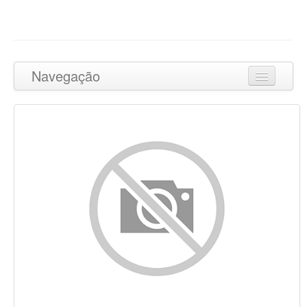
Navegação
Ir para o topo
Conteúdo
Ligações
Palavras-chave
Usabilidade
Documento
Dispositivos Móveis
Otimização