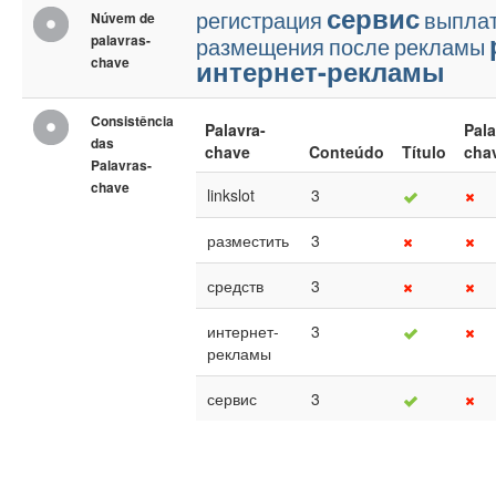
сервис
регистрация
выпла
Núvem de
palavras-
размещения
после
рекламы
chave
интернет-рекламы
Consistência
Palavra-
Pala
das
chave
Conteúdo
Título
cha
Palavras-
chave
linkslot
3
разместить
3
средств
3
интернет-
3
рекламы
сервис
3