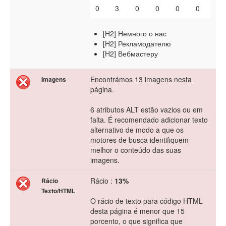
0
3
0
0
0
0
[H2] Немного о нас
[H2] Рекламодателю
[H2] Вебмастеру
Encontrámos 13 imagens nesta
Imagens
página.
6 atributos ALT estão vazios ou em
falta. É recomendado adicionar texto
alternativo de modo a que os
motores de busca identifiquem
melhor o conteúdo das suas
imagens.
Rácio :
13%
Rácio
Texto/HTML
O rácio de texto para código HTML
desta página é menor que 15
porcento, o que significa que