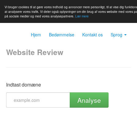
Vi bruger cookies til at gøre vores indhold og annoncer mere personligt, til at vise dig funktione
at analysere vores trafik. Vi deler også oplysninger om din brug af vores website med vores p
på sociale medier og med vores analysepartnere.
Lær mere
Hjem
Bedømmelse
Kontakt os
Sprog
Website Review
Indtast domæne
Analyse