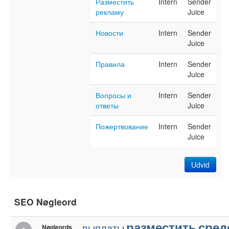
Разместить
Intern
Sender
рекламу
Juice
Новости
Intern
Sender
Juice
Правила
Intern
Sender
Juice
Вопросы и
Intern
Sender
ответы
Juice
Пожертвование
Intern
Sender
Juice
Udvid
SEO Nøgleord
разместить
сред
выплаты
Nøgleords