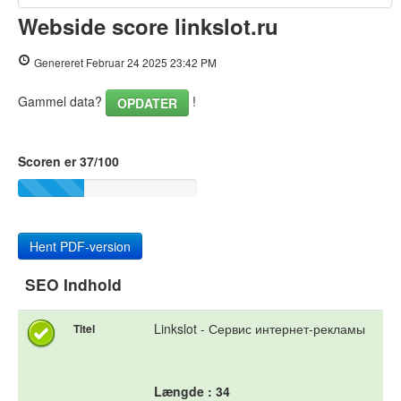
Webside score linkslot.ru
PageSpeed Insights
Genereret Februar 24 2025 23:42 PM
Gammel data?
!
OPDATER
Scoren er 37/100
Hent PDF-version
SEO Indhold
Linkslot - Сервис интернет-рекламы
Titel
Længde : 34