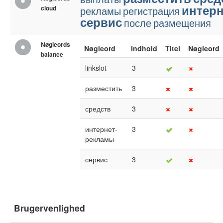
интер
cloud
рекламы
регистрация
сервис
после
размещения
Nøgleords
Nøgleord
Indhold
Titel
Nøgleord
balance
linkslot
3
разместить
3
средств
3
интернет-
3
рекламы
сервис
3
Brugervenlighed