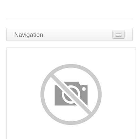
Navigation
Tilbage til toppen
Indhold
Links
Nøgleord
Brugervenlighed
Dokument
Mobil
Optimering