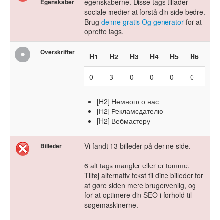
egenskaberne. Disse tags tillader
Egenskaber
sociale medier at forstå din side bedre.
Brug
denne gratis Og generator
for at
oprette tags.
Overskrifter
H1
H2
H3
H4
H5
H6
0
3
0
0
0
0
[H2] Немного о нас
[H2] Рекламодателю
[H2] Вебмастеру
Vi fandt 13 billeder på denne side.
Billeder
6 alt tags mangler eller er tomme.
Tilføj alternativ tekst til dine billeder for
at gøre siden mere brugervenlig, og
for at optimere din SEO i forhold til
søgemaskinerne.